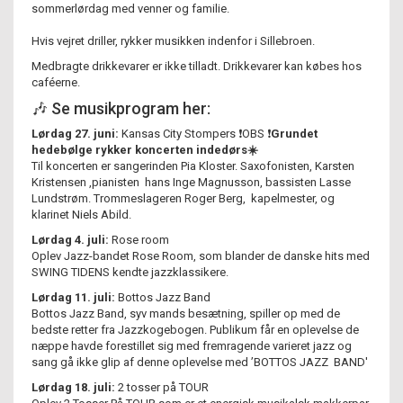
sommerlørdag med venner og familie.
Hvis vejret driller, rykker musikken indenfor i Sillebroen.
Medbragte drikkevarer er ikke tilladt. Drikkevarer kan købes hos
caféerne.
🎶
Se musikprogram her:
Lørdag 27. juni:
Kansas City Stompers ❗️OBS ❗️
Grundet
hedebølge rykker koncerten indedørs☀️
Til koncerten er sangerinden Pia Kloster. Saxofonisten, Karsten
Kristensen ,pianisten hans Inge Magnusson, bassisten Lasse
Lundstrøm. Trommeslageren Roger Berg, kapelmester, og
klarinet Niels Abild.
Lørdag 4. juli:
Rose room
Oplev Jazz-bandet Rose Room, som
blander de danske hits med
SWING TIDENS kendte jazzklassikere.
Lørdag 11. juli:
Bottos Jazz Band
Bottos Jazz Band, syv mands besætning, spiller op med de
bedste retter fra Jazzkogebogen. Publikum får en oplevelse de
næppe havde forestillet sig med fremragende varieret jazz og
sang gå ikke glip af denne oplevelse med ’BOTTOS JAZZ BAND'
Lørdag 18. juli:
2 tosser på TOUR