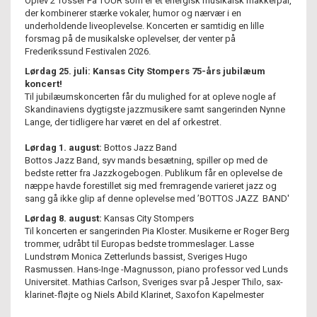
Oplev 2 Tosser På TOUR som er et energisk musikalsk makkerpar,
der kombinerer stærke vokaler, humor og nærvær i en
underholdende liveoplevelse. Koncerten er samtidig en lille
forsmag på de musikalske oplevelser, der venter på
Frederikssund Festivalen 2026.
Lørdag 25. juli:
Kansas City Stompers 75-års jubilæum
koncert!
Til jubilæumskoncerten får du mulighed for at opleve nogle af
Skandinaviens dygtigste jazzmusikere samt sangerinden Nynne
Lange, der tidligere har været en del af orkestret.
Lørdag 1. august:
Bottos Jazz Band
Bottos Jazz Band, syv mands besætning, spiller op med de
bedste retter fra Jazzkogebogen. Publikum får en oplevelse de
næppe havde forestillet sig med fremragende varieret jazz og
sang gå ikke glip af denne oplevelse med ’BOTTOS JAZZ BAND'
Lørdag 8. august:
Kansas City Stompers
Til koncerten er sangerinden Pia Kloster. Musikerne er Roger Berg
trommer, udråbt til Europas bedste trommeslager. Lasse
Lundstrøm Monica Zetterlunds bassist, Sveriges Hugo
Rasmussen. Hans-Inge -Magnusson, piano professor ved Lunds
Universitet. Mathias Carlson, Sveriges svar på Jesper Thilo, sax-
klarinet-fløjte og Niels Abild Klarinet, Saxofon Kapelmester