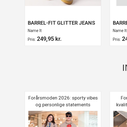
BARREL-FIT GLITTER JEANS
BARRE
Name It
Name It
249,95 kr.
24
Pris:
Pris:
le
Forårsmoden 2026: sporty vibes
Fo
sig
og personlige statements
kvali