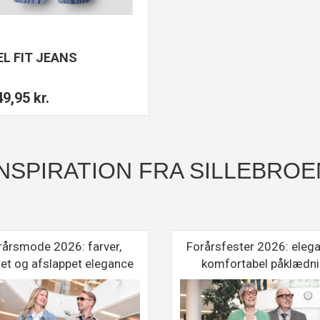
L FIT JEANS
9,95 kr.
INSPIRATION FRA SILLEBROE
rårsmode 2026: farver,
Forårsfester 2026: eleg
tet og afslappet elegance
komfortabel påklædn