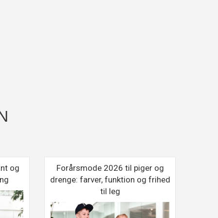
N
ant og
Forårsmode 2026 til piger og
5 kr
ing
drenge: farver, funktion og frihed
m
til leg