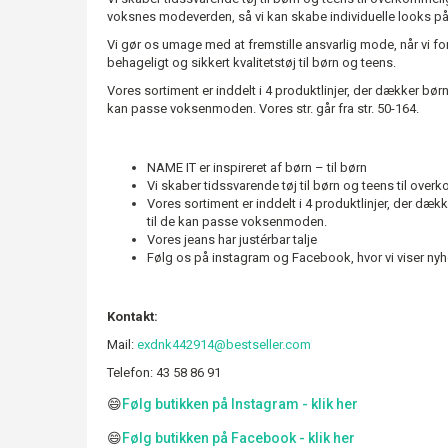
voksnes modeverden, så vi kan skabe individuelle looks p
Vi gør os umage med at fremstille ansvarlig mode, når vi for
behageligt og sikkert kvalitetstøj til børn og teens.
Vores sortiment er inddelt i 4 produktlinjer, der dækker børn
kan passe voksenmoden. Vores str. går fra str. 50-164.
NAME IT er inspireret af børn – til børn
Vi skaber tidssvarende tøj til børn og teens til over
Vores sortiment er inddelt i 4 produktlinjer, der dæk
til de kan passe voksenmoden.
Vores jeans har justérbar talje
Følg os på instagram og Facebook, hvor vi viser ny
Kontakt:
Mail:
exdnk442914@bestseller.com
Telefon:
43 58 86 91
😄
Følg butikken på Instagram - klik her
😄
Følg butikken på Facebook - klik her