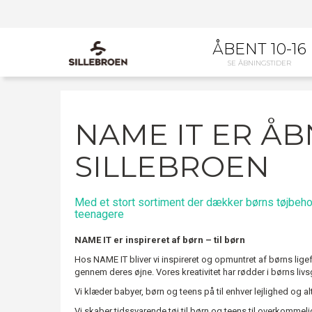
ÅBENT 10-16
SE ÅBNINGSTIDER
NAME IT ER ÅB
SILLEBROEN
Med et stort sortiment der dækker børns tøjbehov 
teenagere
NAME IT er inspireret af børn – til børn
Hos NAME IT bliver vi inspireret og opmuntret af børns lige
gennem deres øjne. Vores kreativitet har rødder i børns li
Vi klæder babyer, børn og teens på til enhver lejlighed og alt
Vi skaber tidssvarende tøj til børn og teens til overkommelig