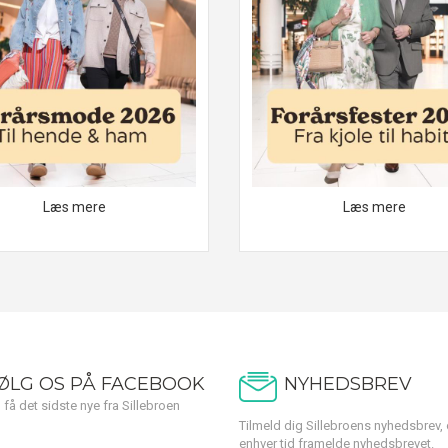
Læs mere
Læs mere
ØLG OS PÅ FACEBOOK
NYHEDSBREV
 få det sidste nye fra Sillebroen
Tilmeld dig Sillebroens nyhedsbrev, 
enhver tid framelde nyhedsbrevet.