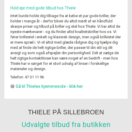
Hold øje med gode tilbud hos Thiele
Intet burde holde dig tilbage fra at købe et par gode briller, der
holder i mange år - derfor bliver du altid mødt af en håndfuld
skarpe priser og tilbud på briller og stel hos Thiele. Vi har altid de
nyeste mærkevarer - og du finder altid kvalitetsbriller hos os. Vi
fører brillestel i enkelt og klassisk design, men også brillestel der
er mere spræl i. Vi vil altid med glæde rådgive dig og hjælpe dig
med at finde de helt rigtige briller, der passer til din stil og dit
ansigt og som også afspejler din personlighed. Dét at vælge de
helt rigtige kontaktlinser kan være noget af en bedrift - men hos
Thiele har vi sørget for et stort udvalg af linser i forskellige
materialer og design.
Telefon: 47 31 11 96
😄
Gå til Thieles hjemmeside - klik her
THIELE PÅ SILLEBROEN
Udvalgte tilbud fra butikken