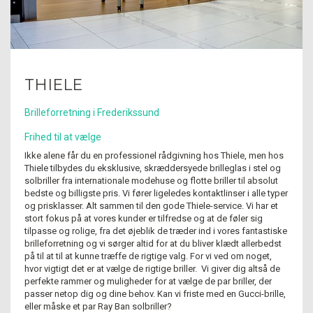
THIELE
Brilleforretning i Frederikssund
Frihed til at vælge
Ikke alene får du en professionel rådgivning hos Thiele, men hos
Thiele tilbydes du eksklusive, skræddersyede brilleglas i stel og
solbriller fra internationale modehuse og flotte briller til absolut
bedste og billigste pris. Vi fører ligeledes kontaktlinser i alle typer
og prisklasser. Alt sammen til den gode Thiele-service. Vi har et
stort fokus på at vores kunder er tilfredse og at de føler sig
tilpasse og rolige, fra det øjeblik de træder ind i vores fantastiske
brilleforretning og vi sørger altid for at du bliver klædt allerbedst
på til at til at kunne træffe de rigtige valg. For vi ved om noget,
hvor vigtigt det er at vælge de rigtige briller. Vi giver dig altså de
perfekte rammer og muligheder for at vælge de par briller, der
passer netop dig og dine behov. Kan vi friste med en Gucci-brille,
eller måske et par Ray Ban solbriller?